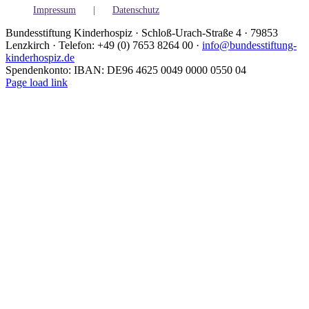
Impressum
Datenschutz
Bundesstiftung Kinderhospiz · Schloß-Urach-Straße 4 · 79853
Lenzkirch · Telefon: +49 (0) 7653 8264 00 ·
info@bundesstiftung-
kinderhospiz.de
Spendenkonto: IBAN: DE96 4625 0049 0000 0550 04
Facebook
Instagram
LinkedIn
Page load link
Go
to
Top