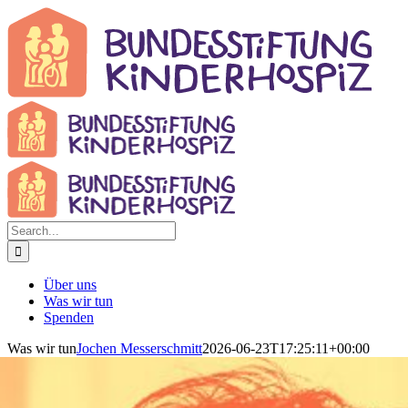
Skip
to
content
Search
for:
Über uns
Was wir tun
Spenden
Was wir tun
Jochen Messerschmitt
2026-06-23T17:25:11+00:00